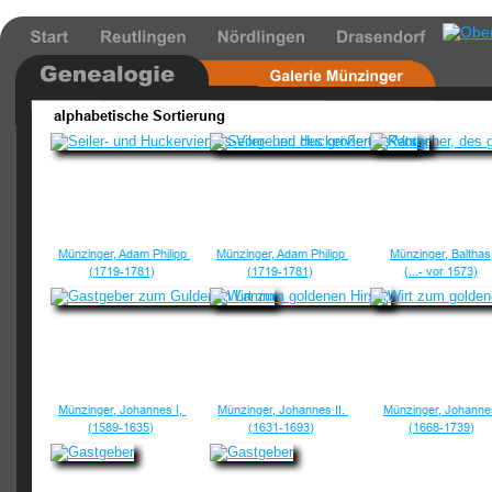
alphabetische Sortierung
Münzinger, Adam Philipp 
Münzinger, Adam Philipp 
Münzinger, Balthas
(1719-1781)
(1719-1781)
(...- vor 1573)
Münzinger, Johannes I, 
Münzinger, Johannes II. 
Münzinger, Johanne
(1589-1635)
(1631-1693)
(1668-1739)